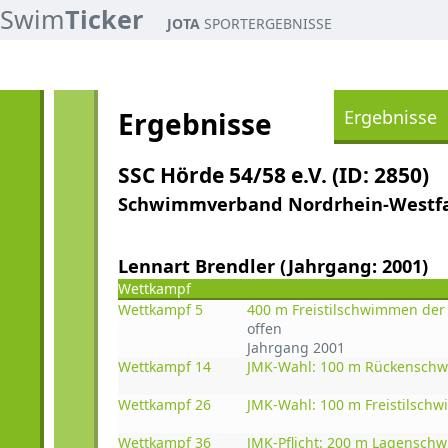
Swim
Ticker
JOTA
SPORTERGEBNISSE
Ergebnisse
Ergebnisse
SSC Hörde 54/58 e.V. (ID: 2850)
Schwimmverband Nordrhein-Westfale
Lennart Brendler (Jahrgang: 2001)
Wettkampf
Wettkampf 5
400 m Freistilschwimmen de
offen
Jahrgang 2001
Wettkampf 14
JMK-Wahl: 100 m Rückensch
Wettkampf 26
JMK-Wahl: 100 m Freistilsc
Wettkampf 36
JMK-Pflicht: 200 m Lagensc