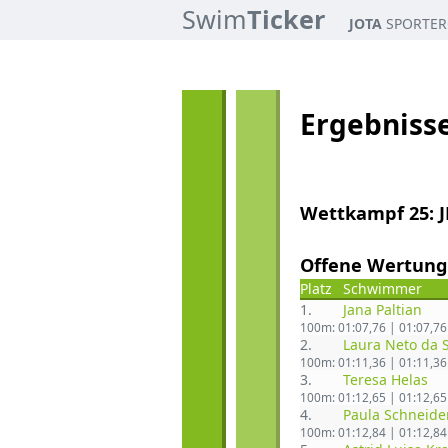
Swim
Ticker
JOTA
SPORTER
Ergebniss
Wettkampf 25: 
Offene Wertung
Platz
Schwimmer
1.
Jana Paltian
100m: 01:07,76 | 01:07,76
2.
Laura Neto da S
100m: 01:11,36 | 01:11,36
3.
Teresa Helas
100m: 01:12,65 | 01:12,65
4.
Paula Schneide
100m: 01:12,84 | 01:12,84