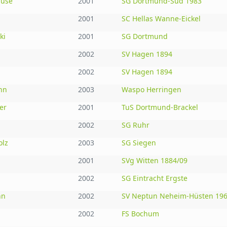
ause
2001
SG Dortmund-Süd 1983
2001
SC Hellas Wanne-Eickel
ki
2001
SG Dortmund
2002
SV Hagen 1894
2002
SV Hagen 1894
nn
2003
Waspo Herringen
er
2001
TuS Dortmund-Brackel
2002
SG Ruhr
olz
2003
SG Siegen
2001
SVg Witten 1884/09
2002
SG Eintracht Ergste
nn
2002
SV Neptun Neheim-Hüsten 1960
2002
FS Bochum