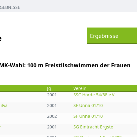
GEBNISSE
e
Ergebnisse
JMK-Wahl: 100 m Freistilschwimmen der Frauen
Jg
Verein
2001
SSC Hörde 54/58 e.V.
ilva
2001
SF Unna 01/10
2002
SF Unna 01/10
r
2001
SG Eintracht Ergste