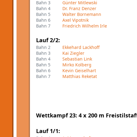
Bahn 3
Günter Mitlewski
Bahn 4
Dr. Franz Denzer
Bahn 5
Walter Bornemann
Bahn 6
Axel Vipotnik
Bahn 7
Friedrich Wilhelm Irle
Lauf 2/2:
Bahn 2
Ekkehard Lackhoff
Bahn 3
Kai Ziegler
Bahn 4
Sebastian Link
Bahn 5
Mirko Kolberg
Bahn 6
Kevin Geiselhart
Bahn 7
Matthias Reketat
Wettkampf 23: 4 x 200 m Freistilstaf
Lauf 1/1: