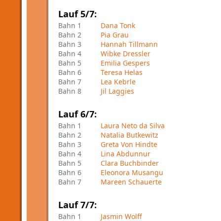
Lauf 5/7:
Bahn 1
Dana Tonk
Bahn 2
Pia Grau
Bahn 3
Hannah Tillmann
Bahn 4
Wibke Dressler
Bahn 5
Emilia Gespers
Bahn 6
Teresa Helas
Bahn 7
Lea Kebrle
Bahn 8
Jil Laggies
Lauf 6/7:
Bahn 1
Laura Neto da Silva
Bahn 2
Natalia Butkewitz
Bahn 3
Greta Von Hindte
Bahn 4
Lina Abdunnur
Bahn 5
Clara Buchbinder
Bahn 6
Eleonora Musangu
Bahn 7
Mareen Schauerte
Lauf 7/7:
Bahn 1
Jasmin Wolff