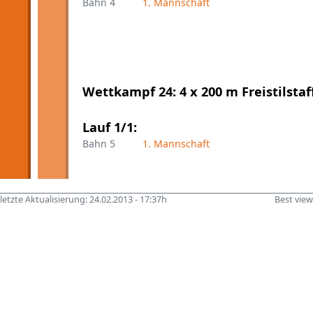
Bahn 4
1. Mannschaft
Wettkampf 24: 4 x 200 m Freistilstaf
Lauf 1/1:
Bahn 5
1. Mannschaft
letzte Aktualisierung: 24.02.2013 - 17:37h
Best vie