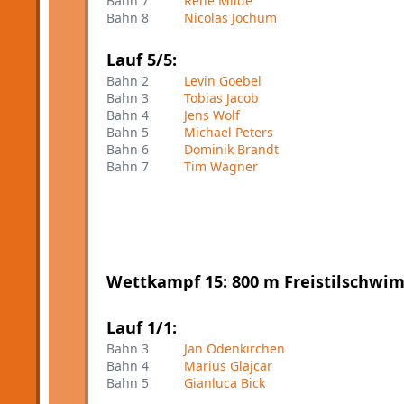
Bahn 7
René Milde
Bahn 8
Nicolas Jochum
Lauf 5/5:
Bahn 2
Levin Goebel
Bahn 3
Tobias Jacob
Bahn 4
Jens Wolf
Bahn 5
Michael Peters
Bahn 6
Dominik Brandt
Bahn 7
Tim Wagner
Wettkampf 15: 800 m Freistilschw
Lauf 1/1:
Bahn 3
Jan Odenkirchen
Bahn 4
Marius Glajcar
Bahn 5
Gianluca Bick