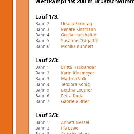
Wettkampf 19: 200 m Brustschwimm
Lauf 1/3:
Bahn 2
Ursula Sonntag
Bahn 3
Renate Kissmann
Bahn 4
Gisela Haushalter
Bahn 5
Susanne Ostgathe
Bahn 6
Monika Kuhnert
Lauf 2/3:
Bahn 1
Britta Hackländer
Bahn 2
Karin Kleemeyer
Bahn 3
Martina Volk
Bahn 4
Teodora König
Bahn 5
Bettina Leutner
Bahn 6
Petra Duda
Bahn 7
Gabriele Brier
Lauf 3/3:
Bahn 1
Annett Nessel
Bahn 2
Pia Lewe
Bahn 3
Anke Knieling