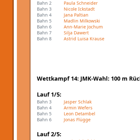
Bahn 2
Paula Schneider
Bahn 3
Nicole Ickstadt
Bahn 4
Jana Paltian
Bahn 5
Madlin Milkowski
Bahn 6
Ann-Marie Jochum
Bahn 7
Silja Dawert
Bahn 8
Astrid Luisa Krause
Wettkampf 14: JMK-Wahl: 100 m R
Lauf 1/5:
Bahn 3
Jasper Schlak
Bahn 4
Armin Wefers
Bahn 5
Leon Detambel
Bahn 6
Jonas Flügge
Lauf 2/5: