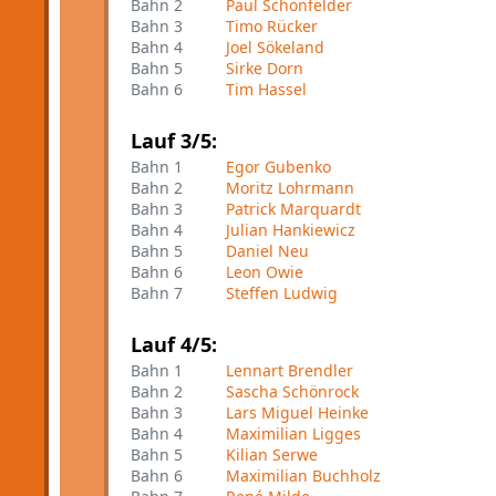
Bahn 2
Paul Schönfelder
Bahn 3
Timo Rücker
Bahn 4
Joel Sökeland
Bahn 5
Sirke Dorn
Bahn 6
Tim Hassel
Lauf 3/5:
Bahn 1
Egor Gubenko
Bahn 2
Moritz Lohrmann
Bahn 3
Patrick Marquardt
Bahn 4
Julian Hankiewicz
Bahn 5
Daniel Neu
Bahn 6
Leon Owie
Bahn 7
Steffen Ludwig
Lauf 4/5:
Bahn 1
Lennart Brendler
Bahn 2
Sascha Schönrock
Bahn 3
Lars Miguel Heinke
Bahn 4
Maximilian Ligges
Bahn 5
Kilian Serwe
Bahn 6
Maximilian Buchholz