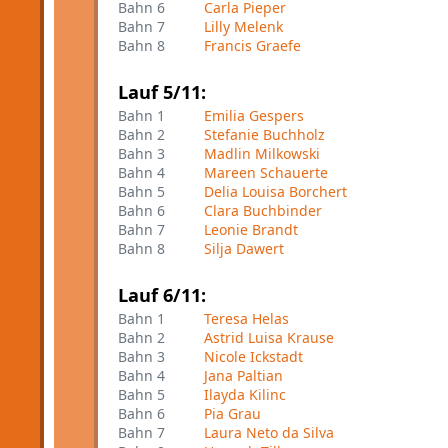
Bahn 6
Carla Pieper
Bahn 7
Lilly Melenk
Bahn 8
Francis Graefe
Lauf 5/11:
Bahn 1
Emilia Gespers
Bahn 2
Stefanie Buchholz
Bahn 3
Madlin Milkowski
Bahn 4
Mareen Schauerte
Bahn 5
Delia Louisa Borchert
Bahn 6
Clara Buchbinder
Bahn 7
Leonie Brandt
Bahn 8
Silja Dawert
Lauf 6/11:
Bahn 1
Teresa Helas
Bahn 2
Astrid Luisa Krause
Bahn 3
Nicole Ickstadt
Bahn 4
Jana Paltian
Bahn 5
Ilayda Kilinc
Bahn 6
Pia Grau
Bahn 7
Laura Neto da Silva