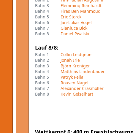
Bahn 3
Flemming Reinhardt
Bahn 4
Firas Ben Mahmoud
Bahn 5
Eric Storck
Bahn 6
Jan-Lukas Vogel
Bahn 7
Gianluca Bick
Bahn 8
Daniel Pisalski
Lauf 8/8:
Bahn 1
Collin Leidgebel
Bahn 2
Jonah Irle
Bahn 3
Björn Kroniger
Bahn 4
Matthias Lindenbauer
Bahn 5
Patryk Pella
Bahn 6
Rouven Nagel
Bahn 7
Alexander Crasmöller
Bahn 8
Kevin Geiselhart
Wettkampf 6: 400 m Freistilschwim