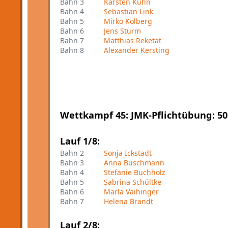
Bahn 3
Karsten Kuhn
Bahn 4
Sebastian Link
Bahn 5
Mirko Kolberg
Bahn 6
Jens Sturm
Bahn 7
Matthias Reketat
Bahn 8
Alexander Kersting
Wettkampf 45: JMK-Pflichtübung: 5
Lauf 1/8:
Bahn 2
Sonja Ickstadt
Bahn 3
Anna Buschmann
Bahn 4
Stefanie Buchholz
Bahn 5
Sabrina Schültke
Bahn 6
Marla Vaihinger
Bahn 7
Helena Brandt
Lauf 2/8: