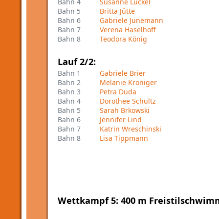
Bahn 4
Susanne Lückel
Bahn 5
Britta Jütte
Bahn 6
Gabriele Jünemann
Bahn 7
Verena Haselhoff
Bahn 8
Teodora König
Lauf 2/2:
Bahn 1
Gabriele Brier
Bahn 2
Melanie Kroniger
Bahn 3
Petra Duda
Bahn 4
Dorothee Schultz
Bahn 5
Sarah Brkowski
Bahn 6
Jennifer Lind
Bahn 7
Katrin Wreschinski
Bahn 8
Lisa Tippmann
Wettkampf 5: 400 m Freistilschwi