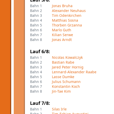
Bahn 1
Jonas Bruha
Bahn 2
Alexander Neuhaus
Bahn 3
Tim Odenkirchen
Bahn 4
Matthias Sosna
Bahn 5
Thorben Grzanna
Bahn 6
Marlo Guth
Bahn 7
Kilian Serwe
Bahn 8
Jonas Arndt
Lauf 6/8:
Bahn 1
Nicolas Kowalczyk
Bahn 2
Bastian Rabe
Bahn 3
Jared Peter Hornig
Bahn 4
Lennard-Alexander Raabe
Bahn 5
Lasse Dumke
Bahn 6
Julius Schumann
Bahn 7
Konstantin Koch
Bahn 8
Jin-Tae Kim
Lauf 7/8:
Bahn 1
Silas Irle
Bahn 2
Tim-Fabian Augustini