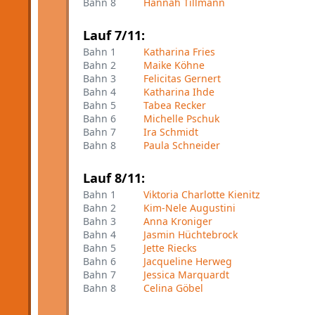
Bahn 8
Hannah Tillmann
Lauf 7/11:
Bahn 1
Katharina Fries
Bahn 2
Maike Köhne
Bahn 3
Felicitas Gernert
Bahn 4
Katharina Ihde
Bahn 5
Tabea Recker
Bahn 6
Michelle Pschuk
Bahn 7
Ira Schmidt
Bahn 8
Paula Schneider
Lauf 8/11:
Bahn 1
Viktoria Charlotte Kienitz
Bahn 2
Kim-Nele Augustini
Bahn 3
Anna Kroniger
Bahn 4
Jasmin Hüchtebrock
Bahn 5
Jette Riecks
Bahn 6
Jacqueline Herweg
Bahn 7
Jessica Marquardt
Bahn 8
Celina Göbel