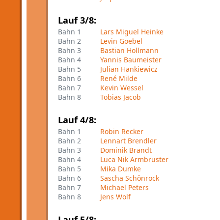
Lauf 3/8:
Bahn 1
Lars Miguel Heinke
Bahn 2
Levin Goebel
Bahn 3
Bastian Hollmann
Bahn 4
Yannis Baumeister
Bahn 5
Julian Hankiewicz
Bahn 6
René Milde
Bahn 7
Kevin Wessel
Bahn 8
Tobias Jacob
Lauf 4/8:
Bahn 1
Robin Recker
Bahn 2
Lennart Brendler
Bahn 3
Dominik Brandt
Bahn 4
Luca Nik Armbruster
Bahn 5
Mika Dumke
Bahn 6
Sascha Schönrock
Bahn 7
Michael Peters
Bahn 8
Jens Wolf
Lauf 5/8: