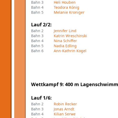
Bahn 3
Heli Houben
Bahn 4
Teodora König
Bahn 5
Melanie Kroniger
Lauf 2/2:
Bahn 2
Jennifer Lind
Bahn 3
Katrin Wreschinski
Bahn 4
Nina Schiffer
Bahn 5
Nadia Edling
Bahn 6
Ann-Kathrin Kogel
Wettkampf 9: 400 m Lagenschwimm
Lauf 1/6:
Bahn 2
Robin Recker
Bahn 3
Jonas Arndt
Bahn 4
Kilian Serwe