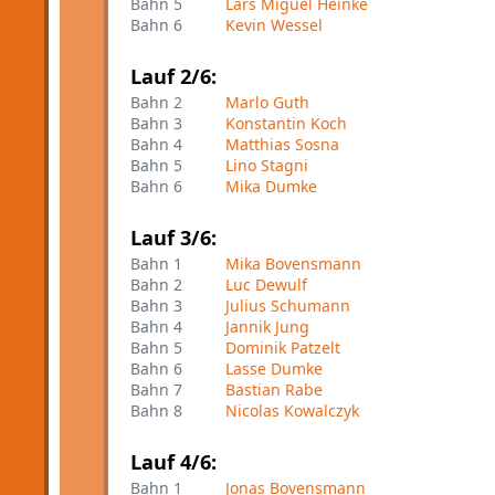
Bahn 5
Lars Miguel Heinke
Bahn 6
Kevin Wessel
Lauf 2/6:
Bahn 2
Marlo Guth
Bahn 3
Konstantin Koch
Bahn 4
Matthias Sosna
Bahn 5
Lino Stagni
Bahn 6
Mika Dumke
Lauf 3/6:
Bahn 1
Mika Bovensmann
Bahn 2
Luc Dewulf
Bahn 3
Julius Schumann
Bahn 4
Jannik Jung
Bahn 5
Dominik Patzelt
Bahn 6
Lasse Dumke
Bahn 7
Bastian Rabe
Bahn 8
Nicolas Kowalczyk
Lauf 4/6:
Bahn 1
Jonas Bovensmann