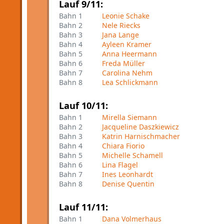
Lauf 9/11:
Bahn 1
Leonie Schake
Bahn 2
Nele Riecks
Bahn 3
Jana Lange
Bahn 4
Ayleen Kramer
Bahn 5
Anna Heermann
Bahn 6
Freda Müller
Bahn 7
Carolina Nehm
Bahn 8
Lea Schlickmann
Lauf 10/11:
Bahn 1
Mirella Siemann
Bahn 2
Jacqueline Daszkiewicz
Bahn 3
Katrin Harnischmacher
Bahn 4
Chiara Fiorio
Bahn 5
Michelle Schamell
Bahn 6
Lina Flagel
Bahn 7
Ines Leonhardt
Bahn 8
Denise Quentin
Lauf 11/11:
Bahn 1
Dana Volmerhaus