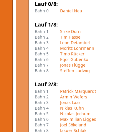
Lauf 0/8:
Bahn 0
Daniel Neu
Lauf 1/8:
Bahn 1
Sirke Dorn
Bahn 2
Tim Hassel
Bahn 3
Leon Detambel
Bahn 4
Moritz Lohrmann
Bahn 5
Timo Rücker
Bahn 6
Egor Gubenko
Bahn 7
Jonas Flügge
Bahn 8
Steffen Ludwig
Lauf 2/8:
Bahn 1
Patrick Marquardt
Bahn 2
Armin Wefers
Bahn 3
Jonas Laar
Bahn 4
Niklas Kuhn
Bahn 5
Nicolas Jochum
Bahn 6
Maximilian Ligges
Bahn 7
Joel Sökeland
Bahn 8
Jasper Schlak