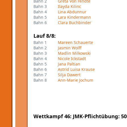
Bahn 2
Greta Von Hindte
Bahn 3
Ilayda Kilinc
Bahn 4
Lina Abdunnur
Bahn 5
Lara Kindermann
Bahn 6
Clara Buchbinder
Lauf 8/8:
Bahn 1
Mareen Schauerte
Bahn 2
Jasmin Wolff
Bahn 3
Madlin Milkowski
Bahn 4
Nicole Ickstadt
Bahn 5
Jana Paltian
Bahn 6
Astrid Luisa Krause
Bahn 7
Silja Dawert
Bahn 8
Ann-Marie Jochum
Wettkampf 46: JMK-Pflichtübung: 