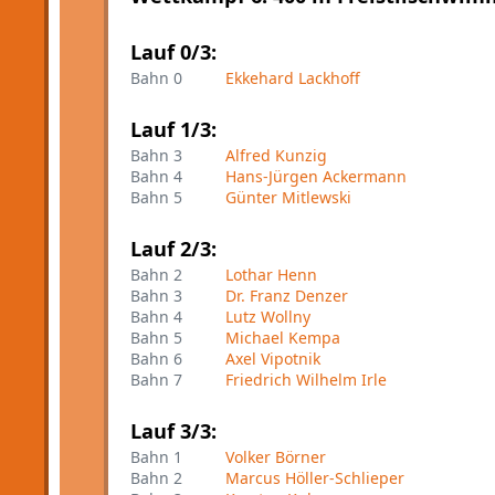
Lauf 0/3:
Bahn 0
Ekkehard Lackhoff
Lauf 1/3:
Bahn 3
Alfred Kunzig
Bahn 4
Hans-Jürgen Ackermann
Bahn 5
Günter Mitlewski
Lauf 2/3:
Bahn 2
Lothar Henn
Bahn 3
Dr. Franz Denzer
Bahn 4
Lutz Wollny
Bahn 5
Michael Kempa
Bahn 6
Axel Vipotnik
Bahn 7
Friedrich Wilhelm Irle
Lauf 3/3:
Bahn 1
Volker Börner
Bahn 2
Marcus Höller-Schlieper