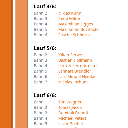
Lauf 4/6:
Bahn 2
Niklas Kuhn
Bahn 3
René Milde
Bahn 4
Maximilian Ligges
Bahn 5
Maximilian Buchholz
Bahn 6
Sascha Schönrock
Lauf 5/6:
Bahn 2
Kilian Serwe
Bahn 3
Bastian Hollmann
Bahn 4
Luca Nik Armbruster
Bahn 5
Lennart Brendler
Bahn 6
Lars Miguel Heinke
Bahn 7
Nicolas Jochum
Lauf 6/6:
Bahn 1
Tim Wagner
Bahn 2
Tobias Jacob
Bahn 3
Dominik Brandt
Bahn 4
Michael Peters
Bahn 5
Levin Goebel