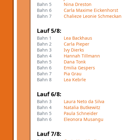
Bahn 5
Nina Dreston
Bahn 6
Carla Maxime Eickenhorst
Bahn 7
Chalieze Leonie Schmeckan
Lauf 5/8:
Bahn 1
Lea Backhaus
Bahn 2
Carla Pieper
Bahn 3
Ivy Dierks
Bahn 4
Hannah Tillmann
Bahn 5
Dana Tonk
Bahn 6
Emilia Gespers
Bahn 7
Pia Grau
Bahn 8
Lea Kebrle
Lauf 6/8:
Bahn 3
Laura Neto da Silva
Bahn 4
Natalia Butkewitz
Bahn 5
Paula Schneider
Bahn 6
Eleonora Musangu
Lauf 7/8: