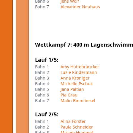
Bahn 6
Jens Wolf
Bahn 7
Alexander Neuhaus
Wettkampf 7: 400 m Lagenschwimm
Lauf 1/5:
Bahn 1
Amy Hüttebräucker
Bahn 2
Luzie Kindermann
Bahn 3
Anna Kroniger
Bahn 4
Michelle Pschuk
Bahn 5
Jana Paltian
Bahn 6
Pia Grau
Bahn 7
Malin Binnebesel
Lauf 2/5:
Bahn 1
Alina Förster
Bahn 2
Paula Schneider
Bahn 3
Miriam Hummel