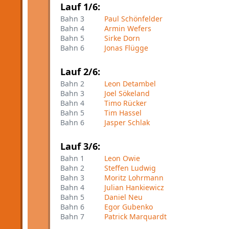
Lauf 1/6:
Bahn 3
Paul Schönfelder
Bahn 4
Armin Wefers
Bahn 5
Sirke Dorn
Bahn 6
Jonas Flügge
Lauf 2/6:
Bahn 2
Leon Detambel
Bahn 3
Joel Sökeland
Bahn 4
Timo Rücker
Bahn 5
Tim Hassel
Bahn 6
Jasper Schlak
Lauf 3/6:
Bahn 1
Leon Owie
Bahn 2
Steffen Ludwig
Bahn 3
Moritz Lohrmann
Bahn 4
Julian Hankiewicz
Bahn 5
Daniel Neu
Bahn 6
Egor Gubenko
Bahn 7
Patrick Marquardt