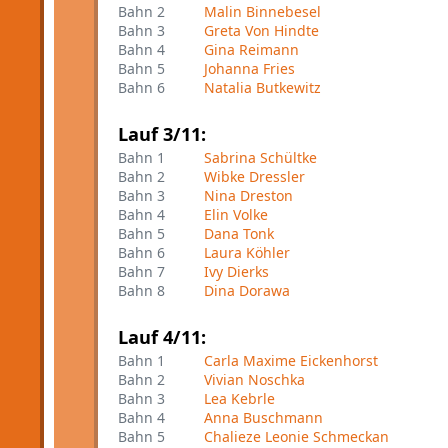
Bahn 2
Malin Binnebesel
Bahn 3
Greta Von Hindte
Bahn 4
Gina Reimann
Bahn 5
Johanna Fries
Bahn 6
Natalia Butkewitz
Lauf 3/11:
Bahn 1
Sabrina Schültke
Bahn 2
Wibke Dressler
Bahn 3
Nina Dreston
Bahn 4
Elin Volke
Bahn 5
Dana Tonk
Bahn 6
Laura Köhler
Bahn 7
Ivy Dierks
Bahn 8
Dina Dorawa
Lauf 4/11:
Bahn 1
Carla Maxime Eickenhorst
Bahn 2
Vivian Noschka
Bahn 3
Lea Kebrle
Bahn 4
Anna Buschmann
Bahn 5
Chalieze Leonie Schmeckan