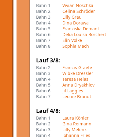
Bahn 1
Vivian Noschka
Bahn 2
Celina Schröder
Bahn 3
Lilly Grau
Bahn 4
Dina Dorawa
Bahn 5
Franziska Demant
Bahn 6
Delia Louisa Borchert
Bahn 7
Elin Volke
Bahn 8
Sophia Mach
Lauf 3/8:
Bahn 2
Francis Graefe
Bahn 3
Wibke Dressler
Bahn 4
Teresa Helas
Bahn 5
Anna Dryakhlov
Bahn 6
Jil Laggies
Bahn 7
Leonie Brandt
Lauf 4/8:
Bahn 1
Laura Köhler
Bahn 2
Gina Reimann
Bahn 3
Lilly Melenk
Bahn 4
Johanna Fries